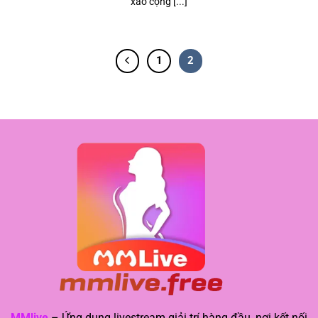
xao cộng [...]
1
2
MMlive
– Ứng dụng livestream giải trí hàng đầu, nơi kết nối