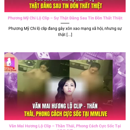
Phương Mỹ Chi Lộ Clip – Sự Thật Đằng Sau Tin Đồn Thất Thiệt
Phương Mỹ Chi lộ clip đang gây xôn xao mạng xã hội, nhưng sự
thật [...]
Văn Mai Hương Lộ Clip – Thần Thái, Phong Cách Cực Sốc Tại