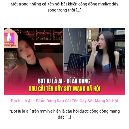
Một trong những cái tên nổi bật khiến cộng đồng mmlive dậy
sóng trong thời [...]
Bọt Iu Là Ai – Bí Ẩn Đằng Sau Cái Tên Gây Sốt Mạng Xã Hội
“Bọt iu là ai” trên mmlive hiện là câu hỏi được cộng đồng mạng
đặc [...]