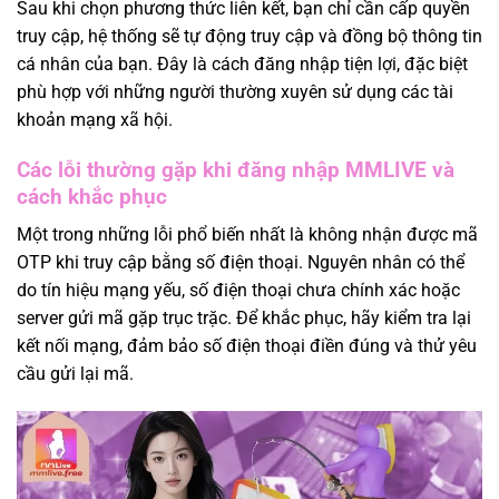
Sau khi chọn phương thức liên kết, bạn chỉ cần cấp quyền
truy cập, hệ thống sẽ tự động truy cập và đồng bộ thông tin
cá nhân của bạn. Đây là cách đăng nhập tiện lợi, đặc biệt
phù hợp với những người thường xuyên sử dụng các tài
khoản mạng xã hội.
Các lỗi thường gặp khi đăng nhập MMLIVE và
cách khắc phục
Một trong những lỗi phổ biến nhất là không nhận được mã
OTP khi truy cập bằng số điện thoại. Nguyên nhân có thể
do tín hiệu mạng yếu, số điện thoại chưa chính xác hoặc
server gửi mã gặp trục trặc. Để khắc phục, hãy kiểm tra lại
kết nối mạng, đảm bảo số điện thoại điền đúng và thử yêu
cầu gửi lại mã.