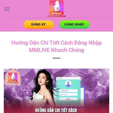
Bỏ
qua
nội
dung
ĐĂNG KÝ
ĐĂNG NHẬP
Hướng Dẫn Chi Tiết Cách Đăng Nhập
MMLIVE Nhanh Chóng