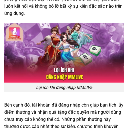
luôn kết nối và không bỏ lỡ bất kỳ sự kiện đặc sắc nào trên
ứng dụng.
Lợi ích khi đăng nhập MMLIVE
Bên cạnh đó, tài khoản đã đăng nhập còn giúp bạn tích lũy
điểm thưởng và nhận quà tặng đặc quyền mà người dùng
chưa truy cập không thể có. Những phần thưởng này
thường được cập nhật theo sự kiện, chương trình khuyến