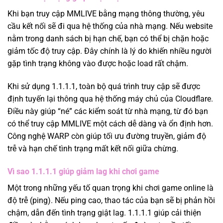
Khi bạn truy cập MMLIVE bằng mạng thông thường, yêu
cầu kết nối sẽ đi qua hệ thống của nhà mạng. Nếu website
nằm trong danh sách bị hạn chế, bạn có thể bị chặn hoặc
giảm tốc độ truy cập. Đây chính là lý do khiến nhiều người
gặp tình trạng không vào được hoặc load rất chậm.
Khi sử dụng 1.1.1.1, toàn bộ quá trình truy cập sẽ được
định tuyến lại thông qua hệ thống máy chủ của Cloudflare.
Điều này giúp “né” các kiểm soát từ nhà mạng, từ đó bạn
có thể truy cập MMLIVE một cách dễ dàng và ổn định hơn.
Công nghệ WARP còn giúp tối ưu đường truyền, giảm độ
trễ và hạn chế tình trạng mất kết nối giữa chừng.
Vì sao 1.1.1.1 giúp giảm lag khi chơi game
Một trong những yếu tố quan trọng khi chơi game online là
độ trễ (ping). Nếu ping cao, thao tác của bạn sẽ bị phản hồi
chậm, dẫn đến tình trạng giật lag. 1.1.1.1 giúp cải thiện