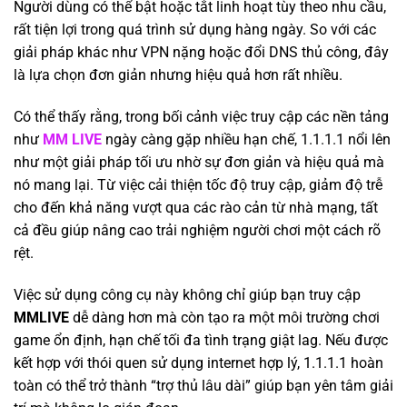
Người dùng có thể bật hoặc tắt linh hoạt tùy theo nhu cầu,
rất tiện lợi trong quá trình sử dụng hàng ngày. So với các
giải pháp khác như VPN nặng hoặc đổi DNS thủ công, đây
là lựa chọn đơn giản nhưng hiệu quả hơn rất nhiều.
Có thể thấy rằng, trong bối cảnh việc truy cập các nền tảng
như
MM LIVE
ngày càng gặp nhiều hạn chế, 1.1.1.1 nổi lên
như một giải pháp tối ưu nhờ sự đơn giản và hiệu quả mà
nó mang lại. Từ việc cải thiện tốc độ truy cập, giảm độ trễ
cho đến khả năng vượt qua các rào cản từ nhà mạng, tất
cả đều giúp nâng cao trải nghiệm người chơi một cách rõ
rệt.
Việc sử dụng công cụ này không chỉ giúp bạn truy cập
MMLIVE
dễ dàng hơn mà còn tạo ra một môi trường chơi
game ổn định, hạn chế tối đa tình trạng giật lag. Nếu được
kết hợp với thói quen sử dụng internet hợp lý, 1.1.1.1 hoàn
toàn có thể trở thành “trợ thủ lâu dài” giúp bạn yên tâm giải