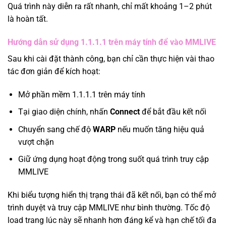
Quá trình này diễn ra rất nhanh, chỉ mất khoảng 1–2 phút
là hoàn tất.
Hướng dẫn sử dụng 1.1.1.1 trên máy tính để vào MMLIVE
Sau khi cài đặt thành công, bạn chỉ cần thực hiện vài thao
tác đơn giản để kích hoạt:
Mở phần mềm 1.1.1.1 trên máy tính
Tại giao diện chính, nhấn
Connect
để bắt đầu kết nối
Chuyển sang chế độ
WARP
nếu muốn tăng hiệu quả
vượt chặn
Giữ ứng dụng hoạt động trong suốt quá trình truy cập
MMLIVE
Khi biểu tượng hiển thị trạng thái đã kết nối, bạn có thể mở
trình duyệt và truy cập MMLIVE như bình thường. Tốc độ
load trang lúc này sẽ nhanh hơn đáng kể và hạn chế tối đa