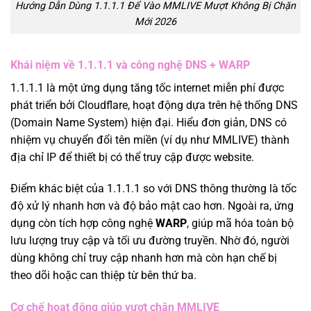
Hướng Dẫn Dùng 1.1.1.1 Để Vào MMLIVE Mượt Không Bị Chặn
Mới 2026
Khái niệm về 1.1.1.1 và công nghệ DNS + WARP
1.1.1.1 là một ứng dụng tăng tốc internet miễn phí được
phát triển bởi Cloudflare, hoạt động dựa trên hệ thống DNS
(Domain Name System) hiện đại. Hiểu đơn giản, DNS có
nhiệm vụ chuyển đổi tên miền (ví dụ như MMLIVE) thành
địa chỉ IP để thiết bị có thể truy cập được website.
Điểm khác biệt của 1.1.1.1 so với DNS thông thường là tốc
độ xử lý nhanh hơn và độ bảo mật cao hơn. Ngoài ra, ứng
dụng còn tích hợp công nghệ
WARP
, giúp mã hóa toàn bộ
lưu lượng truy cập và tối ưu đường truyền. Nhờ đó, người
dùng không chỉ truy cập nhanh hơn mà còn hạn chế bị
theo dõi hoặc can thiệp từ bên thứ ba.
Cơ chế hoạt động giúp vượt chặn MMLIVE