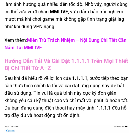
làm ảnh hưởng quá nhiều đến tốc độ. Nhờ vậy, người dùng
có thể vừa vượt chặn
MMLIVE
, vừa đảm bảo trải nghiệm
mượt mà khi chơi game mà không gặp tình trạng giật lag
như khi dùng VPN nặng.
Xem thêm:
Miễn Trừ Trách Nhiệm – Nội Dung Chi Tiết Cần
Nắm Tại MMLIVE
Hướng Dẫn Tải Và Cài Đặt 1.1.1.1 Trên Mọi Thiết
Bị Chi Tiết Từ A–Z
Sau khi đã hiểu rõ về lợi ích của
1.1.1.1
, bước tiếp theo bạn
cần thực hiện chính là tải và cài đặt ứng dụng này để bắt
đầu sử dụng. Tin vui là quá trình này cực kỳ đơn giản,
không yêu cầu kỹ thuật cao và chỉ mất vài phút là hoàn tất.
Dù bạn đang dùng điện thoại hay máy tính, 1.1.1.1 đều hỗ
trợ đầy đủ và hoạt động rất ổn định.