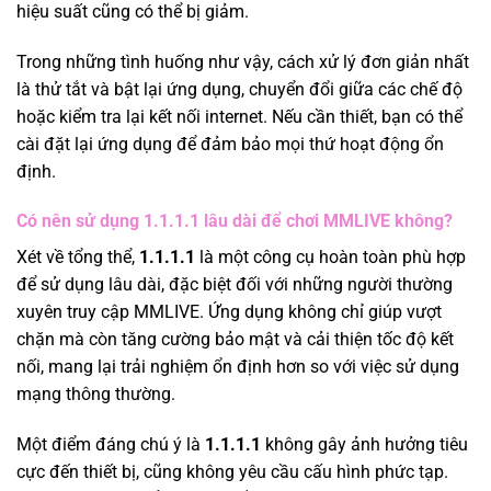
hiệu suất cũng có thể bị giảm.
Trong những tình huống như vậy, cách xử lý đơn giản nhất
là thử tắt và bật lại ứng dụng, chuyển đổi giữa các chế độ
hoặc kiểm tra lại kết nối internet. Nếu cần thiết, bạn có thể
cài đặt lại ứng dụng để đảm bảo mọi thứ hoạt động ổn
định.
Có nên sử dụng 1.1.1.1 lâu dài để chơi MMLIVE không?
Xét về tổng thể,
1.1.1.1
là một công cụ hoàn toàn phù hợp
để sử dụng lâu dài, đặc biệt đối với những người thường
xuyên truy cập MMLIVE. Ứng dụng không chỉ giúp vượt
chặn mà còn tăng cường bảo mật và cải thiện tốc độ kết
nối, mang lại trải nghiệm ổn định hơn so với việc sử dụng
mạng thông thường.
Một điểm đáng chú ý là
1.1.1.1
không gây ảnh hưởng tiêu
cực đến thiết bị, cũng không yêu cầu cấu hình phức tạp.