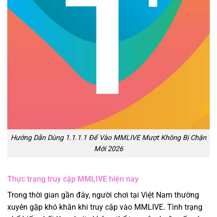
Hướng Dẫn Dùng 1.1.1.1 Để Vào MMLIVE Mượt Không Bị Chặn
Mới 2026
Thực trạng truy cập MMLIVE hiện nay
Trong thời gian gần đây, người chơi tại Việt Nam thường
xuyên gặp khó khăn khi truy cập vào MMLIVE. Tình trạng