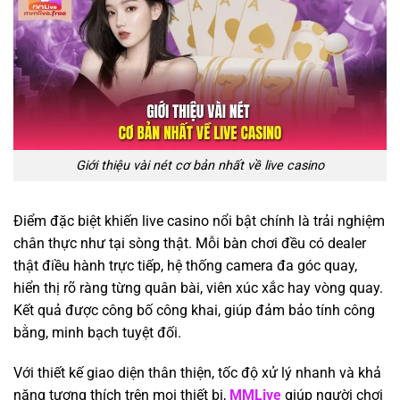
Giới thiệu vài nét cơ bản nhất về live casino
Điểm đặc biệt khiến live casino nổi bật chính là trải nghiệm
chân thực như tại sòng thật. Mỗi bàn chơi đều có dealer
thật điều hành trực tiếp, hệ thống camera đa góc quay,
hiển thị rõ ràng từng quân bài, viên xúc xắc hay vòng quay.
Kết quả được công bố công khai, giúp đảm bảo tính công
bằng, minh bạch tuyệt đối.
Với thiết kế giao diện thân thiện, tốc độ xử lý nhanh và khả
năng tương thích trên mọi thiết bị,
MMLive
giúp người chơi