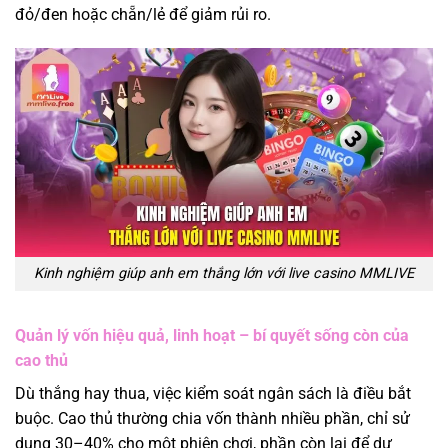
đỏ/đen hoặc chẵn/lẻ để giảm rủi ro.
Kinh nghiệm giúp anh em thắng lớn với live casino MMLIVE
Quản lý vốn hiệu quả, linh hoạt – bí quyết sống còn của
cao thủ
Dù thắng hay thua, việc kiểm soát ngân sách là điều bắt
buộc. Cao thủ thường chia vốn thành nhiều phần, chỉ sử
dụng 30–40% cho một phiên chơi, phần còn lại để dự