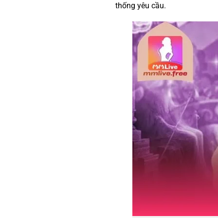
thống yêu cầu.