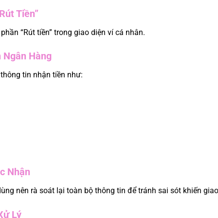
Rút Tiền”
phần “Rút tiền” trong giao diện ví cá nhân.
n Ngân Hàng
thông tin nhận tiền như:
ác Nhận
ùng nên rà soát lại toàn bộ thông tin để tránh sai sót khiến giao
Xử Lý