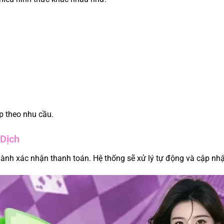
p theo nhu cầu.
 Dịch
n hành xác nhận thanh toán. Hệ thống sẽ xử lý tự động và cập nhậ