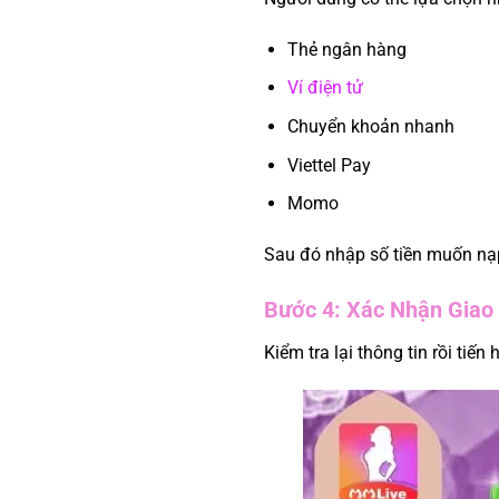
Thẻ ngân hàng
Ví điện tử
Chuyển khoản nhanh
Viettel Pay
Momo
Sau đó nhập số tiền muốn nạ
Bước 4: Xác Nhận Giao
Kiểm tra lại thông tin rồi tiế