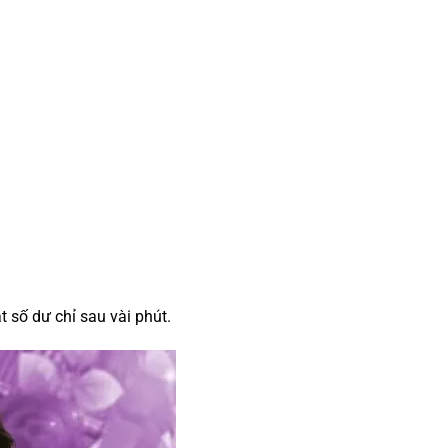
t số dư chỉ sau vài phút.