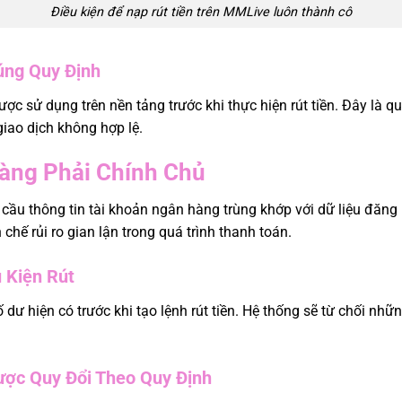
Điều kiện để nạp rút tiền trên MMLive luôn thành cô
úng Quy Định
ợc sử dụng trên nền tảng trước khi thực hiện rút tiền. Đây là 
giao dịch không hợp lệ.
àng Phải Chính Chủ
u cầu thông tin tài khoản ngân hàng trùng khớp với dữ liệu đăng
chế rủi ro gian lận trong quá trình thanh toán.
 Kiện Rút
 dư hiện có trước khi tạo lệnh rút tiền. Hệ thống sẽ từ chối nh
ợc Quy Đổi Theo Quy Định