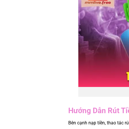
Hướng Dẫn Rút T
Bên cạnh nạp tiền, thao tác r