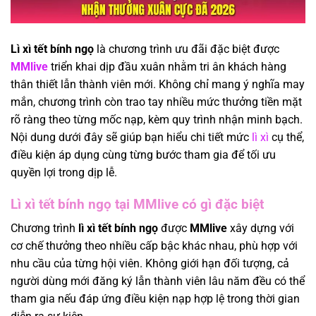
Lì xì tết bính ngọ
là chương trình ưu đãi đặc biệt được
MMlive
triển khai dịp đầu xuân nhằm tri ân khách hàng
thân thiết lẫn thành viên mới. Không chỉ mang ý nghĩa may
mắn, chương trình còn trao tay nhiều mức thưởng tiền mặt
rõ ràng theo từng mốc nạp, kèm quy trình nhận minh bạch.
Nội dung dưới đây sẽ giúp bạn hiểu chi tiết mức
lì xì
cụ thể,
điều kiện áp dụng cùng từng bước tham gia để tối ưu
quyền lợi trong dịp lễ.
Lì xì tết bính ngọ tại MMlive có gì đặc biệt
Chương trình
lì xì tết bính ngọ
được
MMlive
xây dựng với
cơ chế thưởng theo nhiều cấp bậc khác nhau, phù hợp với
nhu cầu của từng hội viên. Không giới hạn đối tượng, cả
người dùng mới đăng ký lẫn thành viên lâu năm đều có thể
tham gia nếu đáp ứng điều kiện nạp hợp lệ trong thời gian