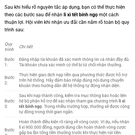
Sau khi hiểu rõ nguyên tắc áp dụng, bạn có thể thực hiện
theo các bước sau để nhận
lì xì tết bính ngọ
một cách
thuận lợi. Hội viên khi nhận ưu đãi cần nắm rõ toàn bộ quy
trình sau:
Quy
Chi tiết
trình
Bước
Đăng nhập tài khoản đã xác minh thông tin cá nhân đầy đủ.
1:
Tài khoản chưa xác minh có thể bị từ chối nhận thưởng.
Thực hiện giao dịch nạp tiền qua phương thức được hỗ trợ
Bước
trên hệ thống. Hãy đảm bảo nhập đúng nội dung chuyển
2:
khoản theo hướng dẫn để hệ thống tự động nhận diện.
Sau khi nạp thành công, kiểm tra mục thông báo hoặc liên
Bước
hệ bộ phận hỗ trợ để xác nhận tham gia chương trình
lì xì
3:
tết bính ngọ
. Trong nhiều trường hợp, thưởng sẽ được cộng
tự động trong thời gian ngắn.
Hoàn thành điều kiện rõ ràng về vòng cược. Ví dụ, nếu nhận
lì xì 900.000 đồng, người dùng cần hoàn thành vòng cược
Bước
gấp ba lần tổng tiền thưởng trước khi thực hiện rút tiền.