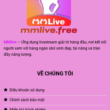
MMlive
– Ứng dụng livestream giải trí hàng đầu, nơi kết nối
người xem với hàng ngàn idol xinh đẹp, tài năng và tràn
đầy năng lượng.
VỀ CHÚNG TÔI
Điều khoản sử dụng
Chính sách bảo mật
Miễn trừ trách nhiệm