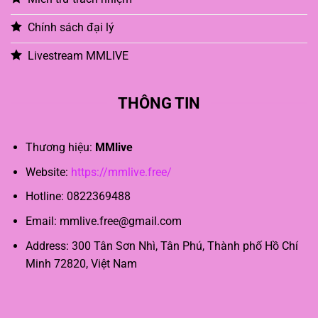
Chính sách đại lý
Livestream MMLIVE
THÔNG TIN
Thương hiệu:
MMlive
Website:
https://mmlive.free/
Hotline:
0822369488
Email:
mmlive.free@gmail.com
Address:
300 Tân Sơn Nhì, Tân Phú, Thành phố Hồ Chí
Minh 72820, Việt Nam