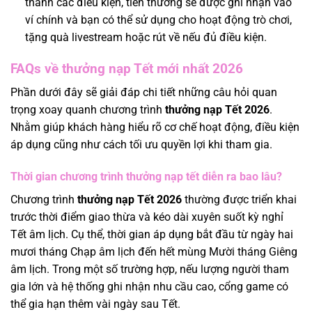
thành các điều kiện, tiền thưởng sẽ được ghi nhận vào
ví chính và bạn có thể sử dụng cho hoạt động trò chơi,
tặng quà livestream hoặc rút về nếu đủ điều kiện.
FAQs về thưởng nạp Tết mới nhất 2026
Phần dưới đây sẽ giải đáp chi tiết những câu hỏi quan
trọng xoay quanh chương trình
thưởng nạp Tết 2026
.
Nhằm giúp khách hàng hiểu rõ cơ chế hoạt động, điều kiện
áp dụng cũng như cách tối ưu quyền lợi khi tham gia.
Thời gian chương trình thưởng nạp tết diễn ra bao lâu?
Chương trình
thưởng nạp Tết 2026
thường được triển khai
trước thời điểm giao thừa và kéo dài xuyên suốt kỳ nghỉ
Tết âm lịch. Cụ thể, thời gian áp dụng bắt đầu từ ngày hai
mươi tháng Chạp âm lịch đến hết mùng Mười tháng Giêng
âm lịch. Trong một số trường hợp, nếu lượng người tham
gia lớn và hệ thống ghi nhận nhu cầu cao, cổng game có
thể gia hạn thêm vài ngày sau Tết.