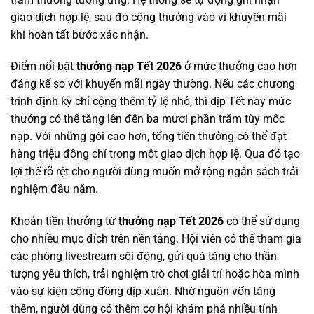
giao dịch hợp lệ, sau đó cộng thưởng vào ví khuyến mãi
khi hoàn tất bước xác nhận.
Điểm nổi bật
thưởng nạp Tết 2026
ở mức thưởng cao hơn
đáng kể so với khuyến mãi ngày thường. Nếu các chương
trình định kỳ chỉ cộng thêm tỷ lệ nhỏ, thì dịp Tết này mức
thưởng có thể tăng lên đến ba mươi phần trăm tùy mốc
nạp. Với những gói cao hơn, tổng tiền thưởng có thể đạt
hàng triệu đồng chỉ trong một giao dịch hợp lệ. Qua đó tạo
lợi thế rõ rệt cho người dùng muốn mở rộng ngân sách trải
nghiệm đầu năm.
Khoản tiền thưởng từ
thưởng nạp Tết 2026
có thể sử dụng
cho nhiều mục đích trên nền tảng. Hội viên có thể tham gia
các phòng livestream sôi động, gửi quà tặng cho thần
tượng yêu thích, trải nghiệm trò chơi giải trí hoặc hòa mình
vào sự kiện cộng đồng dịp xuân. Nhờ nguồn vốn tăng
thêm, người dùng có thêm cơ hội khám phá nhiều tính