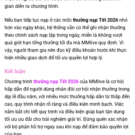
gian diễn ra chương trình.
Nếu bạn tiếp tục nạp ở các mốc
thưởng nạp Tết 2026
nhỏ
hơn vào ngày khác, hệ thống vẫn có thể ghi nhận thưởng
theo chính sách nạp lặp trong ngày, miễn là không vượt
quá giới hạn tổng thưởng tối đa mà MMlive quy định. Vì
vậy, người tham gia nên đọc kỹ điều khoản trước khi thực
hiện nhiều giao dịch để tối ưu quyền lợi hợp lý.
Kết luận
Chương trình
thưởng nạp Tết 2026
của MMlive là cơ hội
hấp dẫn để người dùng nhân đôi cơ hội nhận thưởng trong
dịp lễ đầu năm, với nhiều mức thưởng hấp dẫn từ thấp đến
cao, quy trình nhận rõ ràng và điều kiện minh bạch. Việc
nắm bắt chi tiết quy trình và điều kiện giúp bạn tận dụng
tối ưu ưu đãi cho trải nghiệm giải trí. Đừng quên xác nhận
với bộ phận hỗ trợ ngay sau khi nạp để đảm bảo quyền lợi
của bạn.